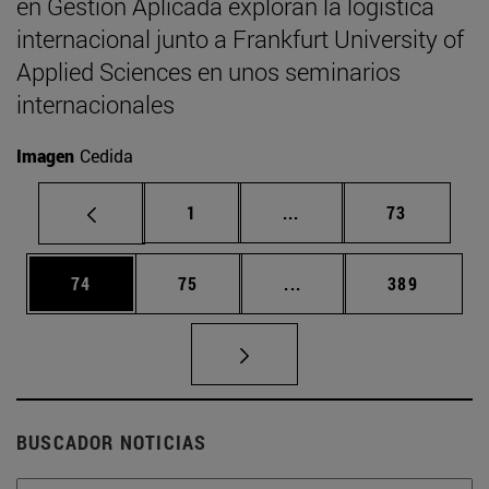
en Gestión Aplicada exploran la logística
internacional junto a Frankfurt University of
Applied Sciences en unos seminarios
internacionales
Imagen
Cedida
Página
Páginas intermedias Us
Página
1
...
73
Página
Página
Páginas intermedias U
Página
74
75
...
389
BUSCADOR NOTICIAS