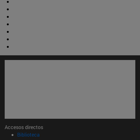
Accesos directos
(abre en nueva ventana)
Biblioteca