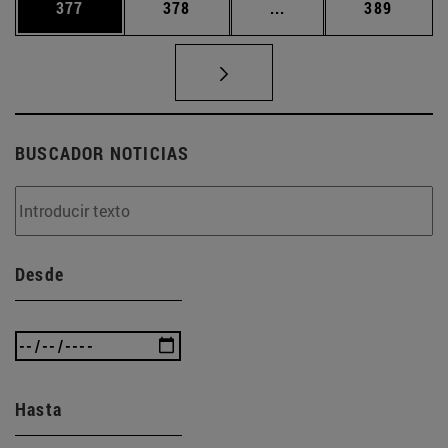
Página
Página
Páginas intermedias 
Página
377
378
...
389
BUSCADOR NOTICIAS
Desde
Hasta