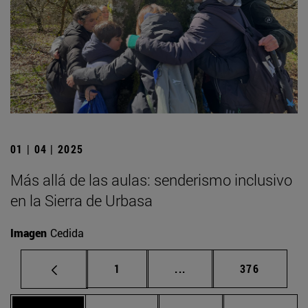
01 | 04 | 2025
Más allá de las aulas: senderismo inclusivo
en la Sierra de Urbasa
Imagen
Cedida
Página
Páginas intermedias Us
Página
1
...
376