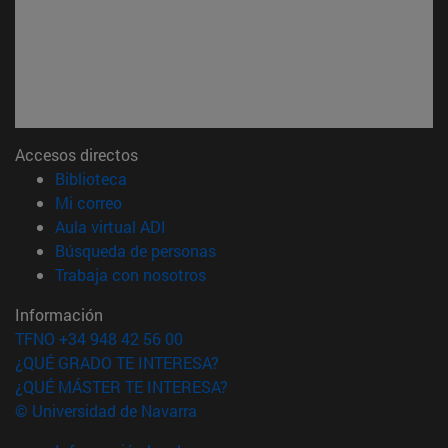
Accesos directos
(abre en nueva ventana)
Biblioteca
(abre en nueva ventana)
Mi correo
(abre en nueva ventana)
Aula virtual ADI
(abre en nueva ventana)
Búsqueda de personas
(abre en nueva ventana)
Trabaja con nosotros
Información
TFNO +34 948 42 56 00
¿QUÉ GRADO TE INTERESA?
¿QUÉ MÁSTER TE INTERESA?
© Universidad de Navarra