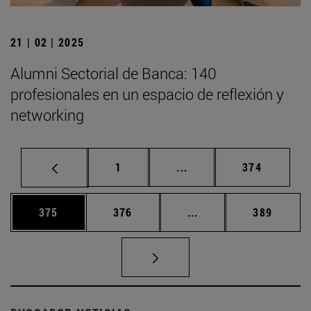
21 | 02 | 2025
Alumni Sectorial de Banca: 140
profesionales en un espacio de reflexión y
networking
Página
Páginas intermedias Us
Página
1
...
374
Página
Página
Páginas intermedias 
Página
375
376
...
389