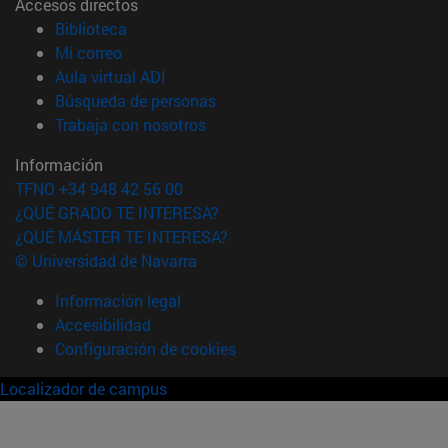
Accesos directos
(abre en nueva ventana)
Biblioteca
(abre en nueva ventana)
Mi correo
(abre en nueva ventana)
Aula virtual ADI
(abre en nueva ventana)
Búsqueda de personas
(abre en nueva ventana)
Trabaja con nosotros
Información
TFNO +34 948 42 56 00
¿QUÉ GRADO TE INTERESA?
¿QUÉ MÁSTER TE INTERESA?
© Universidad de Navarra
Información legal
Accesibilidad
Configuración de cookies
Localizador de campus