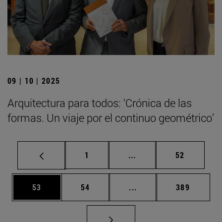
09 | 10 | 2025
Arquitectura para todos: ‘Crónica de las
formas. Un viaje por el continuo geométrico’
Página
Páginas intermedias Us
Página
1
...
52
Página
Página
Páginas intermedias U
Página
53
54
...
389