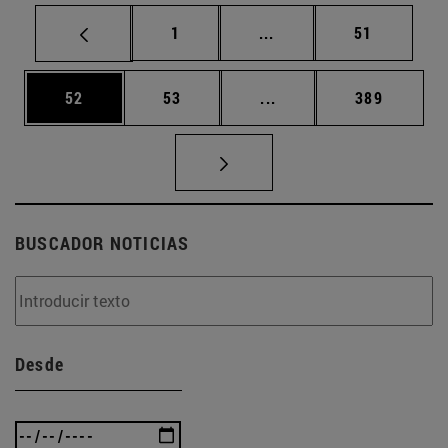
Página
Páginas intermedias Us
Página
1
...
51
Página
Página
Páginas intermedias U
Página
52
53
...
389
BUSCADOR NOTICIAS
Desde