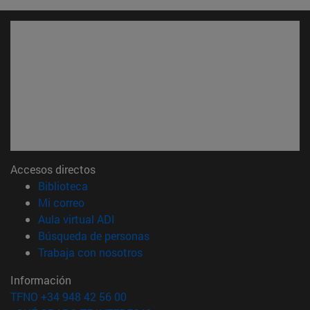
Accesos directos
(abre en nueva ventana)
Biblioteca
(abre en nueva ventana)
Mi correo
(abre en nueva ventana)
Aula virtual ADI
(abre en nueva ventana)
Búsqueda de personas
(abre en nueva ventana)
Trabaja con nosotros
Información
TFNO +34 948 42 56 00