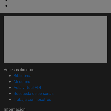
Accesos directos
(abre en nueva ventana)
Biblioteca
(abre en nueva ventana)
Mi correo
(abre en nueva ventana)
Aula virtual ADI
(abre en nueva ventana)
Búsqueda de personas
(abre en nueva ventana)
Trabaja con nosotros
Información