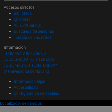
Accesos directos
(abre en nueva ventana)
Biblioteca
(abre en nueva ventana)
Mi correo
(abre en nueva ventana)
Aula virtual ADI
(abre en nueva ventana)
Búsqueda de personas
(abre en nueva ventana)
Trabaja con nosotros
Información
TFNO +34 948 42 56 00
¿QUÉ GRADO TE INTERESA?
¿QUÉ MÁSTER TE INTERESA?
© Universidad de Navarra
Información legal
Accesibilidad
Configuración de cookies
Localizador de campus