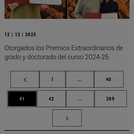
12 | 12 | 2025
Otorgados los Premios Extraordinarios de
grado y doctorado del curso 2024-25
Página
Páginas intermedias Us
Página
1
...
40
Página
Página
Páginas intermedias U
Página
41
42
...
389