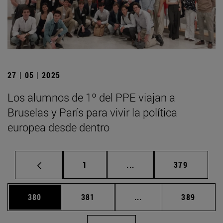
27 | 05 | 2025
Los alumnos de 1º del PPE viajan a
Bruselas y París para vivir la política
europea desde dentro
Página
Páginas intermedias Us
Página
1
...
379
Página
Página
Páginas intermedias 
Página
380
381
...
389