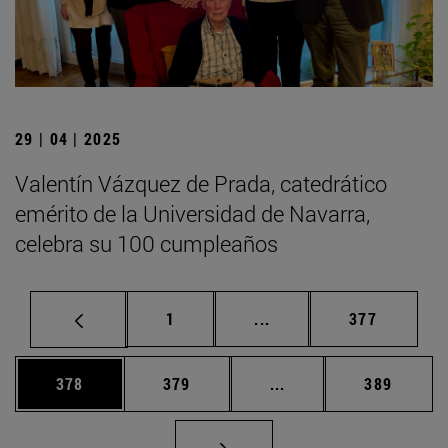
29 | 04 | 2025
Valentín Vázquez de Prada, catedrático
emérito de la Universidad de Navarra,
celebra su 100 cumpleaños
Página
Páginas intermedias Us
Página
1
...
377
Página
Página
Páginas intermedias 
Página
378
379
...
389