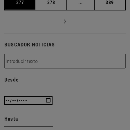
Página
Página
Páginas intermedias 
Página
377
378
...
389
BUSCADOR NOTICIAS
Desde
Hasta