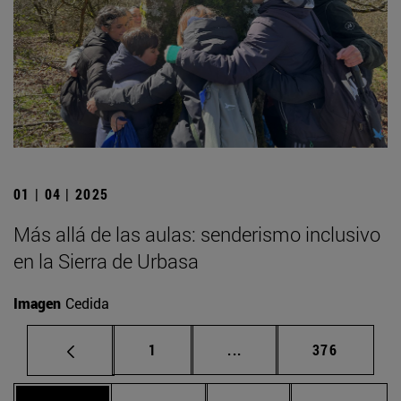
01 | 04 | 2025
Más allá de las aulas: senderismo inclusivo
en la Sierra de Urbasa
Imagen
Cedida
Página
Páginas intermedias Us
Página
1
...
376