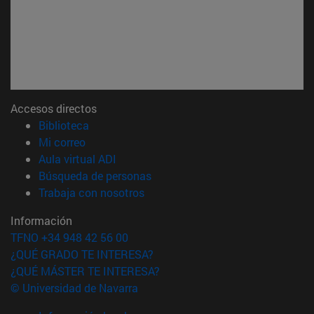
Accesos directos
(abre en nueva ventana)
Biblioteca
(abre en nueva ventana)
Mi correo
(abre en nueva ventana)
Aula virtual ADI
(abre en nueva ventana)
Búsqueda de personas
(abre en nueva ventana)
Trabaja con nosotros
Información
TFNO +34 948 42 56 00
¿QUÉ GRADO TE INTERESA?
¿QUÉ MÁSTER TE INTERESA?
© Universidad de Navarra