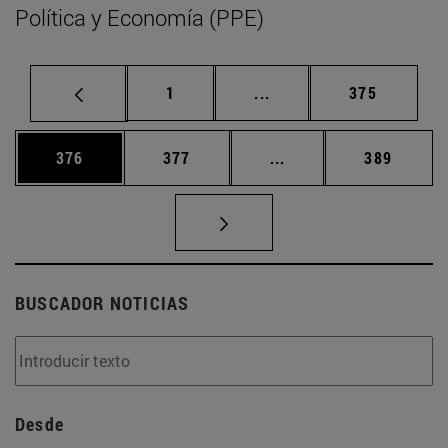
Política y Economía (PPE)
Página
Páginas intermedias Us
Página
1
...
375
Página
Página
Páginas intermedias 
Página
376
377
...
389
BUSCADOR NOTICIAS
Desde