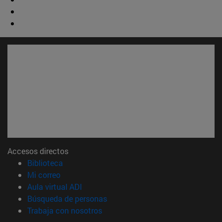
Accesos directos
(abre en nueva ventana)
Biblioteca
(abre en nueva ventana)
Mi correo
(abre en nueva ventana)
Aula virtual ADI
(abre en nueva ventana)
Búsqueda de personas
(abre en nueva ventana)
Trabaja con nosotros