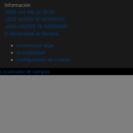
Información
TFNO +34 948 42 56 00
¿QUÉ GRADO TE INTERESA?
¿QUÉ MÁSTER TE INTERESA?
© Universidad de Navarra
Información legal
Accesibilidad
Configuración de cookies
Localizador de campus