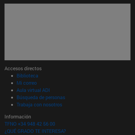
Accesos directos
(abre en nueva ventana)
Biblioteca
(abre en nueva ventana)
Mi correo
(abre en nueva ventana)
Aula virtual ADI
(abre en nueva ventana)
Búsqueda de personas
(abre en nueva ventana)
Trabaja con nosotros
Información
TFNO +34 948 42 56 00
¿QUÉ GRADO TE INTERESA?