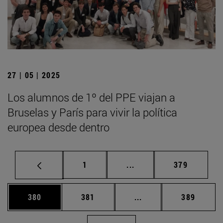
27 | 05 | 2025
Los alumnos de 1º del PPE viajan a
Bruselas y París para vivir la política
europea desde dentro
Página
Páginas intermedias Us
Página
1
...
379
Página
Página
Páginas intermedias 
Página
380
381
...
389