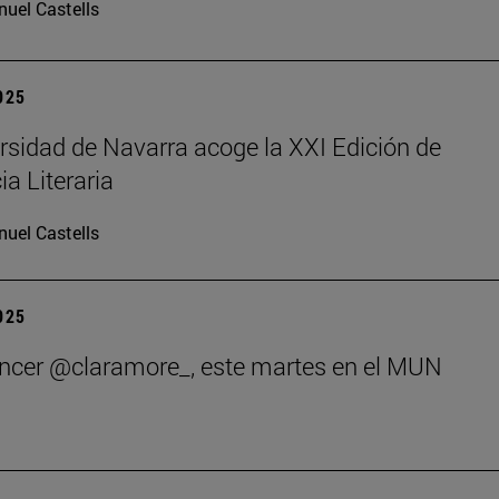
uel Castells
2025
rsidad de Navarra acoge la XXI Edición de
ia Literaria
uel Castells
2025
encer @claramore_, este martes en el MUN