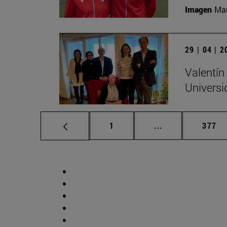
Imagen
Man
29 | 04 | 
Valentín
Universi
Página
Páginas intermed
Págin
1
...
377