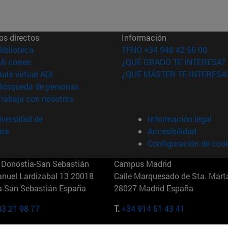
os directos
Información
(abre en nueva ventana)
Biblioteca
TFNO +34 948 42 56 00
(abre en nueva ventana)
Mi correo
¿QUÉ GRADO TE INTERESA?
(abre en nueva ventana)
Aula virtual ADI
¿QUÉ MÁSTER TE INTERESA
(abre en nueva ventana)
Búsqueda de personas
(abre en nueva ventana)
Trabaja con nosotros
versidad de
Información legal
rra
Accesibilidad
Configuración de coo
Donostia-San Sebastián
Campus Madrid
anuel Lardizabal 13 20018
Calle Marquesado de Sta. Marta
a-San Sebastián España
28027 Madrid España
43 21 98 77
T.
+34 914 51 43 41