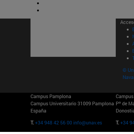
Acces
© Uni
Nava
Campus Pamplona
Campus 
Campus Universitario 31009 Pamplona
Pº de M
España
Donosti
T.
+34 948 42 56 00
info@unav.es
T.
+34 9