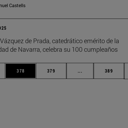
uel Castells
2025
 Vázquez de Prada, catedrático emérito de la
dad de Navarra, celebra su 100 cumpleaños
ias Use TAB para desplazarse.
a
Página
Página
Páginas intermedias 
Página
378
379
...
389