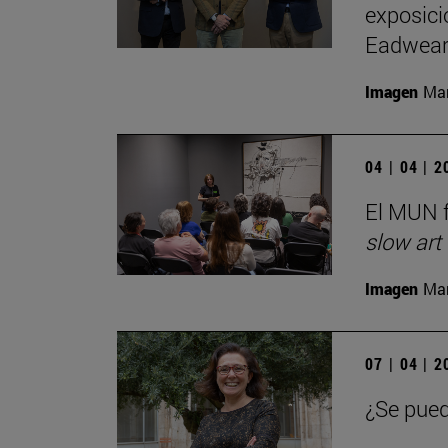
exposici
Eadwear
Imagen
Man
04 | 04 | 
El MUN f
slow art
Imagen
Man
07 | 04 | 
¿Se pued