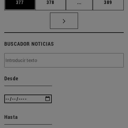
Página
Página
Páginas intermedias 
Página
377
378
...
389
BUSCADOR NOTICIAS
Desde
Hasta