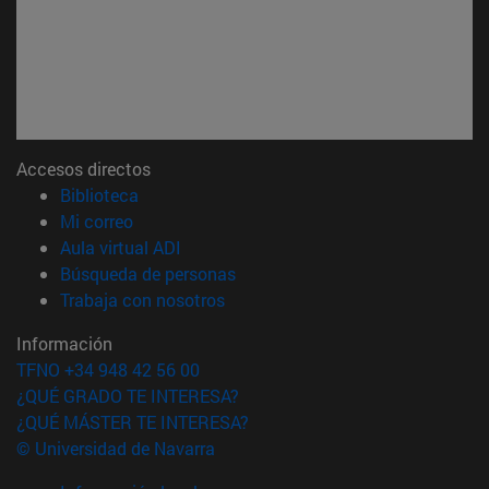
Accesos directos
(abre en nueva ventana)
Biblioteca
(abre en nueva ventana)
Mi correo
(abre en nueva ventana)
Aula virtual ADI
(abre en nueva ventana)
Búsqueda de personas
(abre en nueva ventana)
Trabaja con nosotros
Información
TFNO +34 948 42 56 00
¿QUÉ GRADO TE INTERESA?
¿QUÉ MÁSTER TE INTERESA?
© Universidad de Navarra