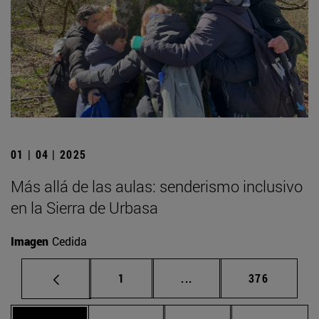
01 | 04 | 2025
Más allá de las aulas: senderismo inclusivo
en la Sierra de Urbasa
Imagen
Cedida
Página
Páginas intermedias Us
Página
1
...
376