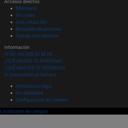
Accesos directos
(abre en nueva ventana)
Biblioteca
(abre en nueva ventana)
Mi correo
(abre en nueva ventana)
Aula virtual ADI
(abre en nueva ventana)
Búsqueda de personas
(abre en nueva ventana)
Trabaja con nosotros
Información
TFNO +34 948 42 56 00
¿QUÉ GRADO TE INTERESA?
¿QUÉ MÁSTER TE INTERESA?
© Universidad de Navarra
Información legal
Accesibilidad
Configuración de cookies
Localizador de campus