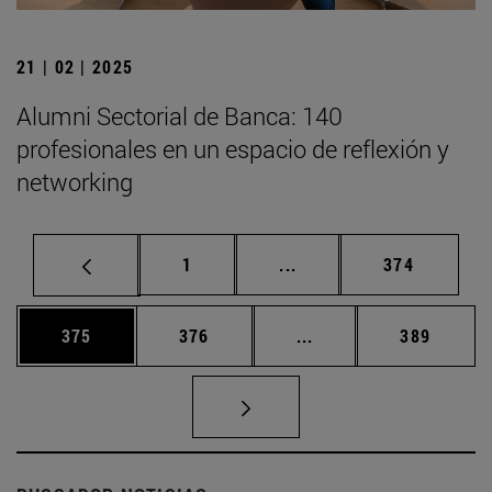
21 | 02 | 2025
Alumni Sectorial de Banca: 140
profesionales en un espacio de reflexión y
networking
Página
Páginas intermedias Us
Página
1
...
374
Página
Página
Páginas intermedias 
Página
375
376
...
389