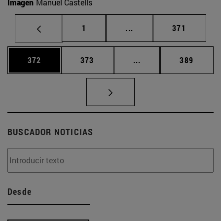
Imagen
Manuel Castells
Página
Páginas intermedias Us
Página
1
...
371
Página
Página
Páginas intermedias 
Página
372
373
...
389
BUSCADOR NOTICIAS
Desde