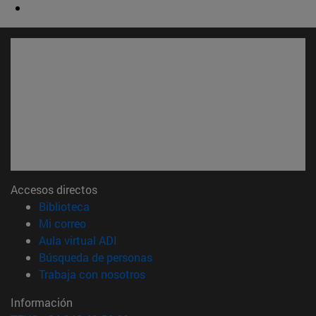
Accesos directos
(abre en nueva ventana)
Biblioteca
(abre en nueva ventana)
Mi correo
(abre en nueva ventana)
Aula virtual ADI
(abre en nueva ventana)
Búsqueda de personas
(abre en nueva ventana)
Trabaja con nosotros
Información