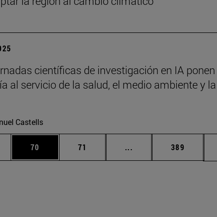
ptar la región al cambio climático
2025
rnadas científicas de investigación en IA ponen 
a al servicio de la salud, el medio ambiente y la
uel Castells
edias Use TAB para desplazarse.
ina
Página
Página
Páginas intermedias Us
Página
70
71
...
389