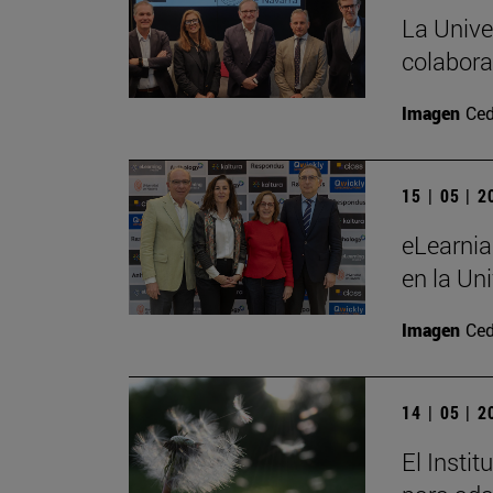
La Unive
colabora
Imagen
Ced
15 | 05 | 
eLearnia
en la Un
Imagen
Ced
14 | 05 | 
El Insti