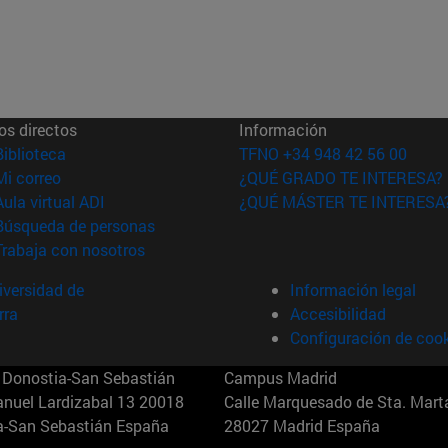
os directos
Información
(abre en nueva ventana)
Biblioteca
TFNO +34 948 42 56 00
(abre en nueva ventana)
Mi correo
¿QUÉ GRADO TE INTERESA?
(abre en nueva ventana)
Aula virtual ADI
¿QUÉ MÁSTER TE INTERESA
(abre en nueva ventana)
Búsqueda de personas
(abre en nueva ventana)
Trabaja con nosotros
versidad de
Información legal
rra
Accesibilidad
Configuración de coo
Donostia-San Sebastián
Campus Madrid
anuel Lardizabal 13 20018
Calle Marquesado de Sta. Marta
a-San Sebastián España
28027 Madrid España