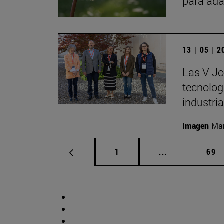
para ada
13 | 05 | 
Las V Jo
tecnologí
industria
Imagen
Man
Página
Páginas interm
Pág
1
...
69