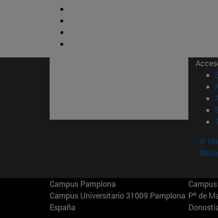
Acces
© Uni
Nava
Campus Pamplona
Campus 
Campus Universitario 31009 Pamplona
Pº de M
España
Donosti