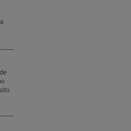
la
 de
po
sito