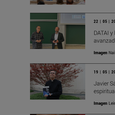
22 | 05 | 
DATAI y 
avanzada
Imagen
Nai
19 | 05 | 
Javier S
espiritu
Imagen
Lei