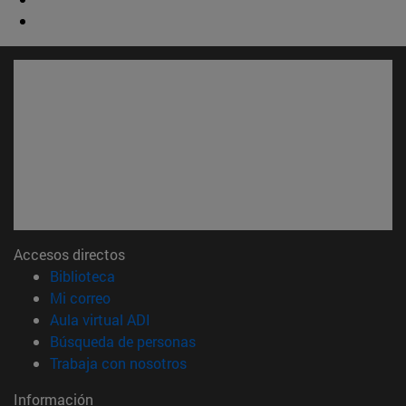
Accesos directos
(abre en nueva ventana)
Biblioteca
(abre en nueva ventana)
Mi correo
(abre en nueva ventana)
Aula virtual ADI
(abre en nueva ventana)
Búsqueda de personas
(abre en nueva ventana)
Trabaja con nosotros
Información