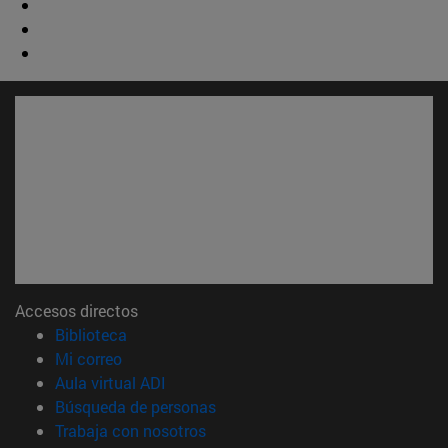
Accesos directos
(abre en nueva ventana)
Biblioteca
(abre en nueva ventana)
Mi correo
(abre en nueva ventana)
Aula virtual ADI
(abre en nueva ventana)
Búsqueda de personas
(abre en nueva ventana)
Trabaja con nosotros