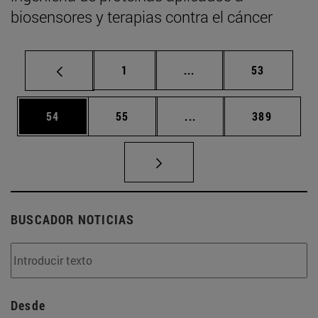
biosensores y terapias contra el cáncer
Página
Páginas intermedias Us
Página
1
...
53
Página
Página
Páginas intermedias U
Página
54
55
...
389
BUSCADOR NOTICIAS
Desde