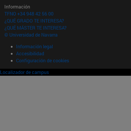
Información
TFNO +34 948 42 56 00
¿QUÉ GRADO TE INTERESA?
¿QUÉ MÁSTER TE INTERESA?
© Universidad de Navarra
Información legal
Accesibilidad
Configuración de cookies
Localizador de campus