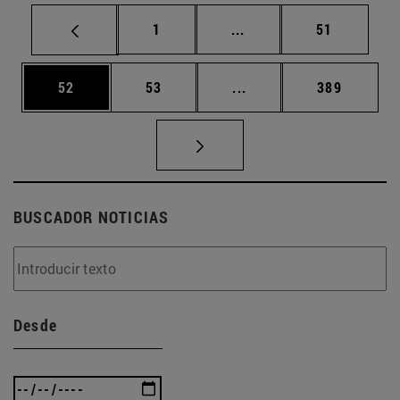
Página
Páginas intermedias Us
Página
1
...
51
Página
Página
Páginas intermedias U
Página
52
53
...
389
BUSCADOR NOTICIAS
Desde