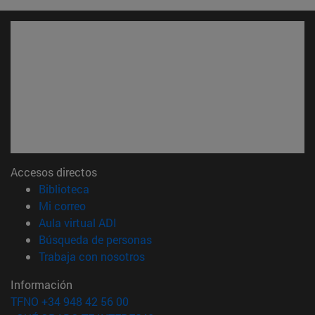
Accesos directos
(abre en nueva ventana)
Biblioteca
(abre en nueva ventana)
Mi correo
(abre en nueva ventana)
Aula virtual ADI
(abre en nueva ventana)
Búsqueda de personas
(abre en nueva ventana)
Trabaja con nosotros
Información
TFNO +34 948 42 56 00