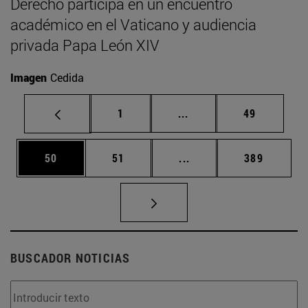
Derecho participa en un encuentro
académico en el Vaticano y audiencia
privada Papa León XIV
Imagen
Cedida
Página
Páginas intermedias Us
Página
1
...
49
Página
Página
Páginas intermedias U
Página
50
51
...
389
BUSCADOR NOTICIAS