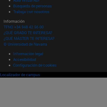
Aula virtual ADI
(abre en nueva ventana)
Búsqueda de personas
(abre en nueva ventana)
Trabaja con nosotros
Información
TFNO +34 948 42 56 00
¿QUÉ GRADO TE INTERESA?
¿QUÉ MÁSTER TE INTERESA?
© Universidad de Navarra
Información legal
Accesibilidad
Configuración de cookies
Localizador de campus