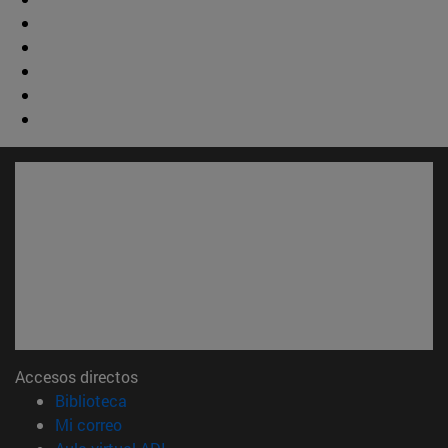
Accesos directos
(abre en nueva ventana)
Biblioteca
(abre en nueva ventana)
Mi correo
(abre en nueva ventana)