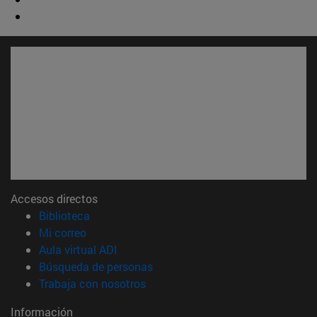
Accesos directos
(abre en nueva ventana)
Biblioteca
(abre en nueva ventana)
Mi correo
(abre en nueva ventana)
Aula virtual ADI
(abre en nueva ventana)
Búsqueda de personas
(abre en nueva ventana)
Trabaja con nosotros
Información