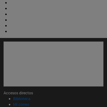
Accesos directos
(abre en nueva ventana)
Biblioteca
(abre en nueva ventana)
Mi correo