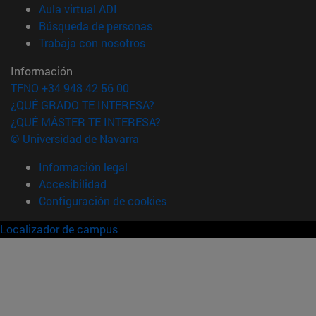
(abre en nueva ventana)
Aula virtual ADI
(abre en nueva ventana)
Búsqueda de personas
(abre en nueva ventana)
Trabaja con nosotros
Información
TFNO +34 948 42 56 00
¿QUÉ GRADO TE INTERESA?
¿QUÉ MÁSTER TE INTERESA?
© Universidad de Navarra
Información legal
Accesibilidad
Configuración de cookies
Localizador de campus