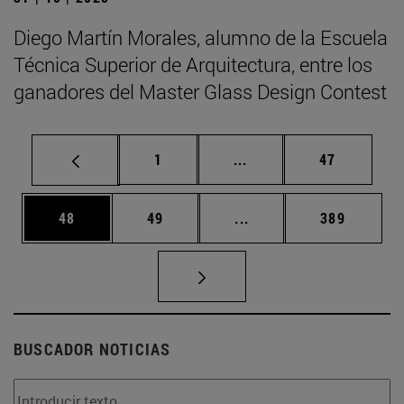
Diego Martín Morales, alumno de la Escuela
Técnica Superior de Arquitectura, entre los
ganadores del Master Glass Design Contest
Página
Páginas intermedias Us
Página
1
...
47
Página
Página
Páginas intermedias U
Página
48
49
...
389
BUSCADOR NOTICIAS