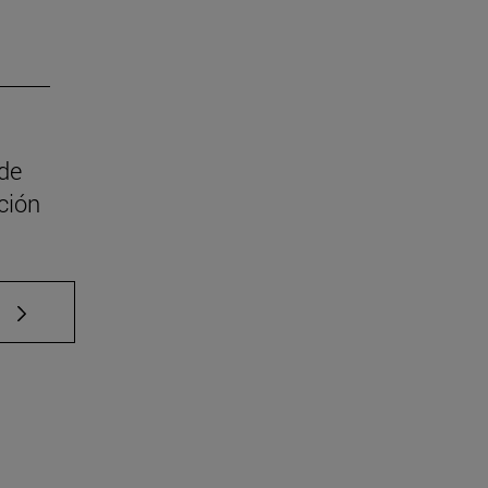
 de
ción
e TAB para desplazarse.