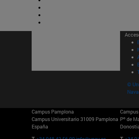
Acces
© Uni
Nava
Campus Pamplona
Campus 
Campus Universitario 31009 Pamplona
Pº de M
España
Donosti
T.
+34 948 42 56 00
info@unav.es
T.
+34 9