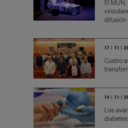
El MUN, 
vinculand
difusión
17 | 11 | 
Cuatro a
transfor
14 | 11 | 
Los avan
diabetes 