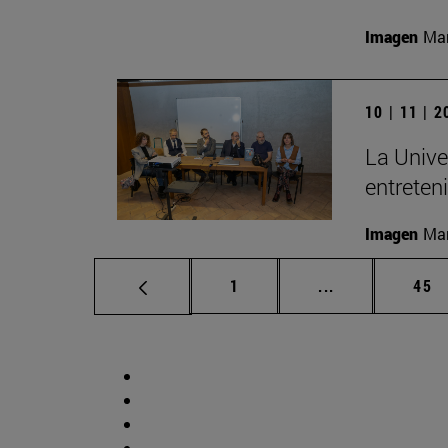
Imagen
Man
10 | 11 | 
La Unive
entreten
Imagen
Man
Página
Páginas interm
Pág
1
...
45