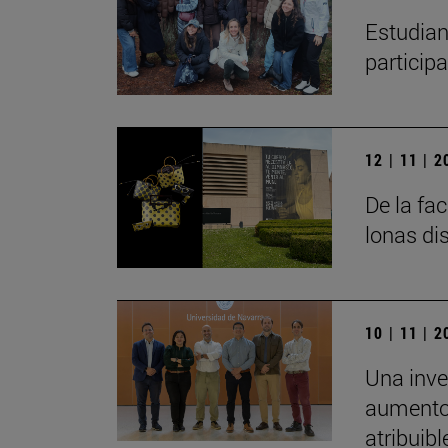
Estudian
particip
12 | 11 | 
De la fa
lonas di
10 | 11 | 
Una inve
aumento 
atribuibl