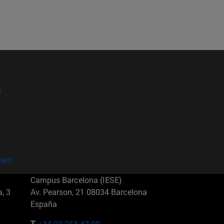
?
kies
Campus Barcelona (IESE)
, 3
Av. Pearson, 21 08034 Barcelona
España
T.
+34 93 253 42 00