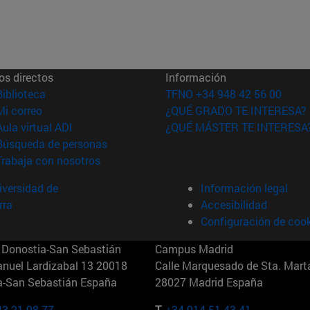
os directos
Información
(abre en nueva ventana)
Biblioteca
TFNO +34 948 42 56 00
(abre en nueva ventana)
Mi correo
¿QUÉ GRADO TE INTERESA?
(abre en nueva ventana)
Aula virtual ADI
¿QUÉ MÁSTER TE INTERESA
(abre en nueva ventana)
Búsqueda de personas
(abre en nueva ventana)
Trabaja con nosotros
versidad de
Información legal
rra
Accesibilidad
Configuración de coo
Donostia-San Sebastián
Campus Madrid
anuel Lardizabal 13 20018
Calle Marquesado de Sta. Marta
a-San Sebastián España
28027 Madrid España
43 21 98 77
T.
+34 914 51 43 41