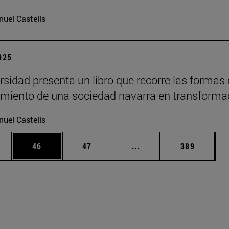
uel Castells
2025
rsidad presenta un libro que recorre las formas
imiento de una sociedad navarra en transforma
uel Castells
edias Use TAB para desplazarse.
ina
Página
Página
Páginas intermedias Us
Página
46
47
...
389