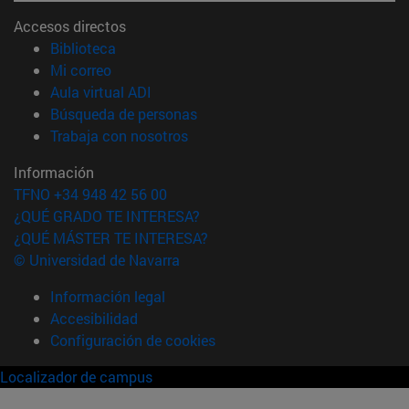
Accesos directos
(abre en nueva ventana)
Biblioteca
(abre en nueva ventana)
Mi correo
(abre en nueva ventana)
Aula virtual ADI
(abre en nueva ventana)
Búsqueda de personas
(abre en nueva ventana)
Trabaja con nosotros
Información
TFNO +34 948 42 56 00
¿QUÉ GRADO TE INTERESA?
¿QUÉ MÁSTER TE INTERESA?
© Universidad de Navarra
Información legal
Accesibilidad
Configuración de cookies
Localizador de campus