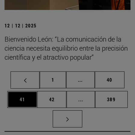
12 | 12 | 2025
Bienvenido León: “La comunicación de la
ciencia necesita equilibrio entre la precisión
científica y el atractivo popular”
Página
Páginas intermedias Us
Página
1
...
40
Página
Página
Páginas intermedias U
Página
41
42
...
389