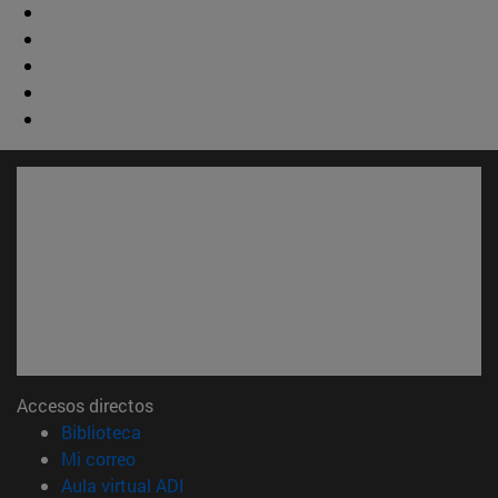
Accesos directos
(abre en nueva ventana)
Biblioteca
(abre en nueva ventana)
Mi correo
(abre en nueva ventana)
Aula virtual ADI