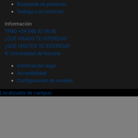
(abre en nueva ventana)
Búsqueda de personas
(abre en nueva ventana)
Trabaja con nosotros
Información
TFNO +34 948 42 56 00
¿QUÉ GRADO TE INTERESA?
¿QUÉ MÁSTER TE INTERESA?
© Universidad de Navarra
Información legal
Accesibilidad
Configuración de cookies
Localizador de campus