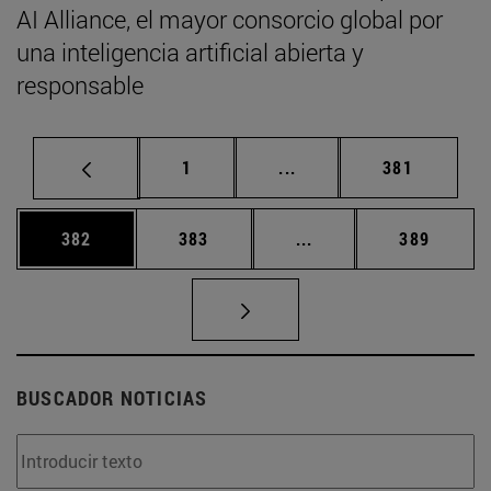
AI Alliance, el mayor consorcio global por
una inteligencia artificial abierta y
responsable
Página
Páginas intermedias Us
Página
1
...
381
Página
Página
Páginas intermedias 
Página
382
383
...
389
BUSCADOR NOTICIAS