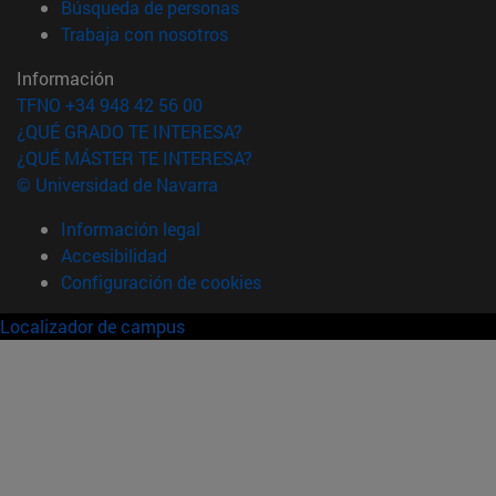
(abre en nueva ventana)
Búsqueda de personas
(abre en nueva ventana)
Trabaja con nosotros
Información
TFNO +34 948 42 56 00
¿QUÉ GRADO TE INTERESA?
¿QUÉ MÁSTER TE INTERESA?
© Universidad de Navarra
Información legal
Accesibilidad
Configuración de cookies
Localizador de campus