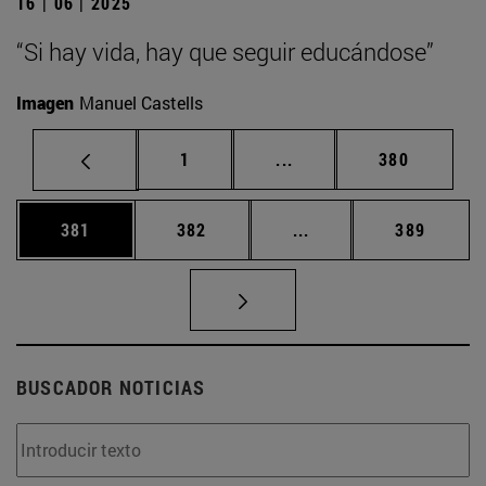
16 | 06 | 2025
“Si hay vida, hay que seguir educándose”
Imagen
Manuel Castells
Página
Páginas intermedias Us
Página
1
...
380
Página
Página
Páginas intermedias 
Página
381
382
...
389
BUSCADOR NOTICIAS