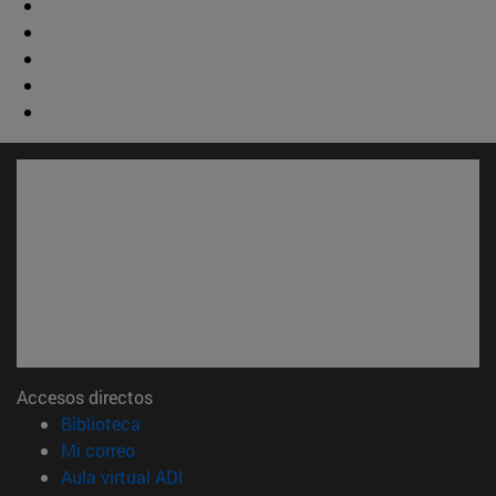
Accesos directos
(abre en nueva ventana)
Biblioteca
(abre en nueva ventana)
Mi correo
(abre en nueva ventana)
Aula virtual ADI