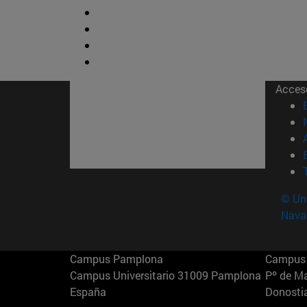
Acces
© Uni
Nava
Campus Pamplona
Campus 
Campus Universitario 31009 Pamplona
Pº de M
España
Donosti