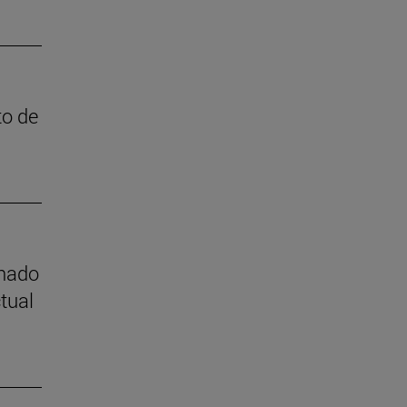
to de
mnado
tual