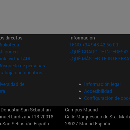
os directos
Información
(abre en nueva ventana)
Biblioteca
TFNO +34 948 42 56 00
(abre en nueva ventana)
Mi correo
¿QUÉ GRADO TE INTERESA?
(abre en nueva ventana)
Aula virtual ADI
¿QUÉ MÁSTER TE INTERESA
(abre en nueva ventana)
Búsqueda de personas
(abre en nueva ventana)
Trabaja con nosotros
versidad de
Información legal
rra
Accesibilidad
Configuración de coo
Donostia-San Sebastián
Campus Madrid
anuel Lardizabal 13 20018
Calle Marquesado de Sta. Marta
a-San Sebastián España
28027 Madrid España