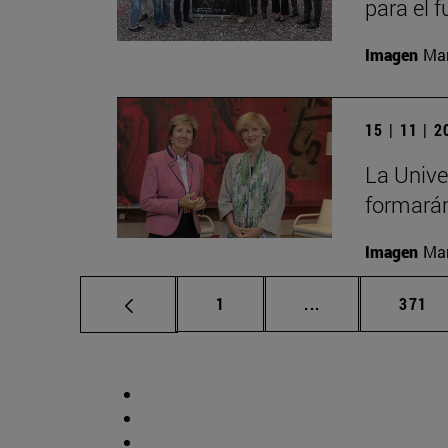
para el 
Imagen
Man
15 | 11 | 
La Unive
formarán
Imagen
Man
Página
Páginas intermed
Págin
1
...
371