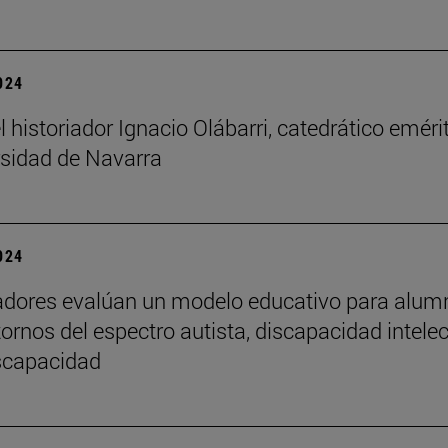
2024
l historiador Ignacio Olábarri, catedrático eméri
rsidad de Navarra
2024
adores evalúan un modelo educativo para alu
tornos del espectro autista, discapacidad intelec
iscapacidad