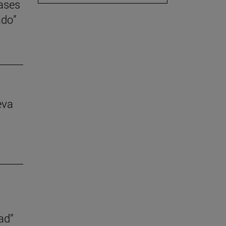
lases
ado”
eva
ad”