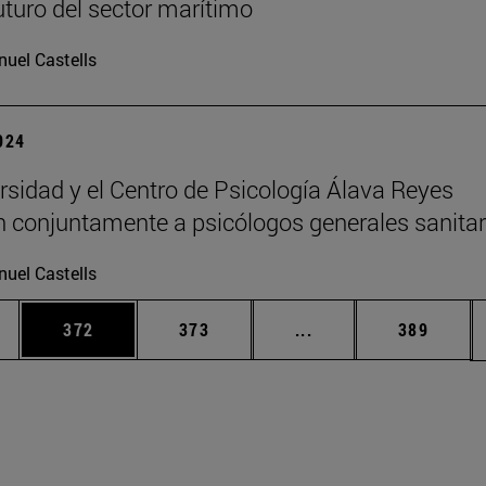
futuro del sector marítimo
uel Castells
2024
rsidad y el Centro de Psicología Álava Reyes
 conjuntamente a psicólogos generales sanitar
uel Castells
ias Use TAB para desplazarse.
a
Página
Página
Páginas intermedias 
Página
372
373
...
389