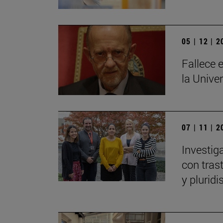
05 | 12 | 
Fallece e
la Unive
07 | 11 | 
Investig
con tras
y plurid