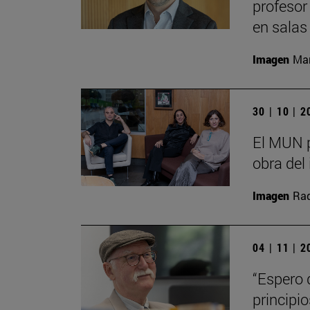
profesor
en salas
Imagen
Man
30 | 10 | 
El MUN p
obra del 
Imagen
Raq
04 | 11 | 
“Espero 
principi