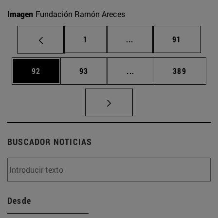
Imagen
Fundación Ramón Areces
Página
Páginas intermedias Us
Página
1
...
91
Página
Página
Páginas intermedias U
Página
92
93
...
389
BUSCADOR NOTICIAS
Desde