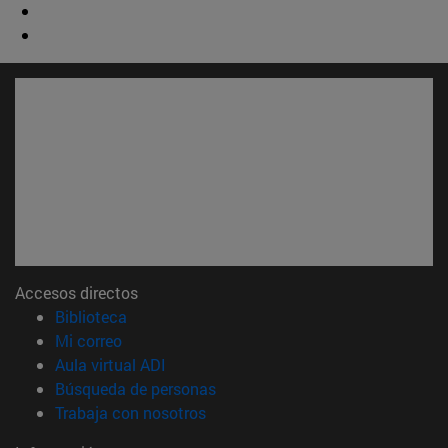
Accesos directos
(abre en nueva ventana)
Biblioteca
(abre en nueva ventana)
Mi correo
(abre en nueva ventana)
Aula virtual ADI
(abre en nueva ventana)
Búsqueda de personas
(abre en nueva ventana)
Trabaja con nosotros