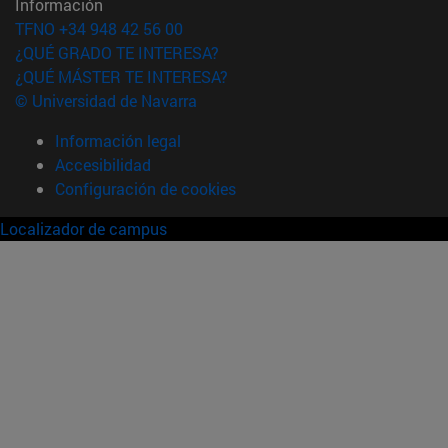
Información
TFNO +34 948 42 56 00
¿QUÉ GRADO TE INTERESA?
¿QUÉ MÁSTER TE INTERESA?
© Universidad de Navarra
Información legal
Accesibilidad
Configuración de cookies
Localizador de campus