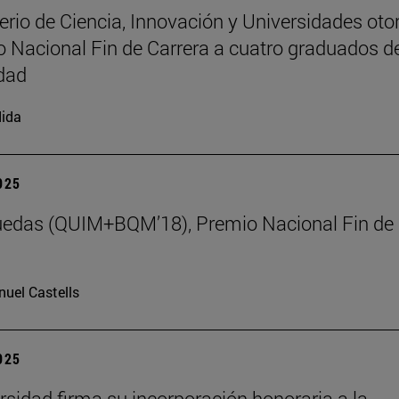
terio de Ciencia, Innovación y Universidades oto
o Nacional Fin de Carrera a cuatro graduados de
dad
ida
2025
uedas (QUIM+BQM’18), Premio Nacional Fin de
uel Castells
2025
rsidad firma su incorporación honoraria a la