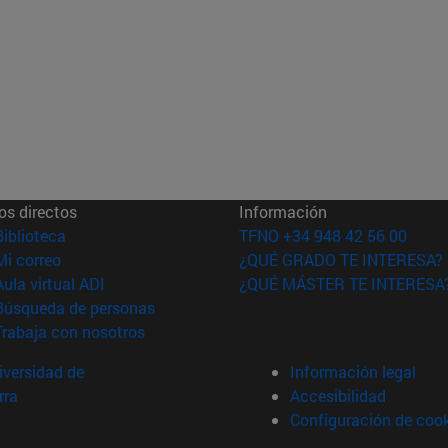
os directos
Información
(abre en nueva ventana)
Biblioteca
TFNO +34 948 42 56 00
(abre en nueva ventana)
Mi correo
¿QUÉ GRADO TE INTERESA?
(abre en nueva ventana)
Aula virtual ADI
¿QUÉ MÁSTER TE INTERESA
(abre en nueva ventana)
Búsqueda de personas
(abre en nueva ventana)
Trabaja con nosotros
versidad de
Información legal
rra
Accesibilidad
Configuración de coo