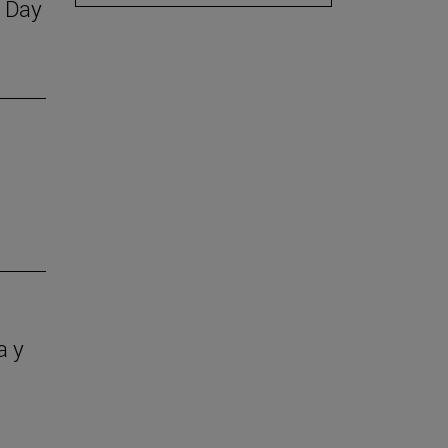
S Day
a y