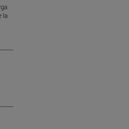
rga
 la