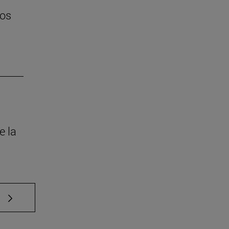
tos
e la
e TAB para desplazarse.