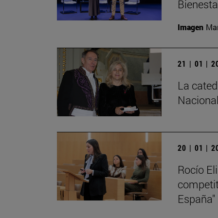
Bienesta
Imagen
Man
21 | 01 | 
La cated
Nacional
20 | 01 | 
Rocío El
competiti
España"