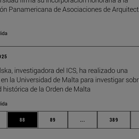
ón Panamericana de Asociaciones de Arquitec
ida
2025
ska, investigadora del ICS, ha realizado una
 en la Universidad de Malta para investigar sobr
d histórica de la Orden de Malta
ida
edias Use TAB para desplazarse.
ina
Página
Página
Páginas intermedias Us
Página
88
89
...
389