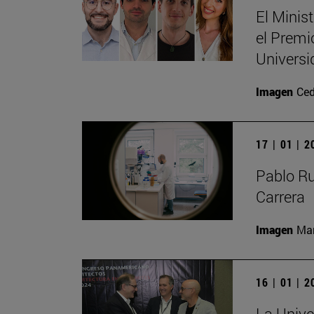
El Minis
el Premi
Universi
Imagen
Ced
17 | 01 | 
Pablo R
Carrera
Imagen
Man
16 | 01 | 
La Unive