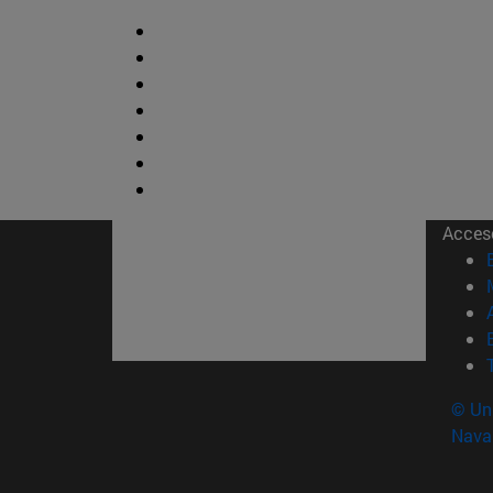
Acces
© Uni
Nava