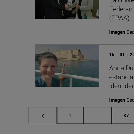
Federaci
(FPAA)
Imagen
Ced
15 | 01 | 
Anna Dul
estancia
identida
Imagen
Ced
Página
Páginas interm
Pág
1
...
87