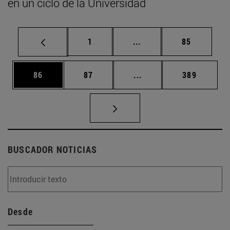
en un ciclo de la Universidad
Página
Páginas intermedias Us
Página
1
...
85
Página
Página
Páginas intermedias U
Página
86
87
...
389
BUSCADOR NOTICIAS
Desde