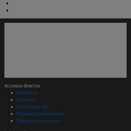
Accesos directos
(abre en nueva ventana)
Biblioteca
(abre en nueva ventana)
Mi correo
(abre en nueva ventana)
Aula virtual ADI
(abre en nueva ventana)
Búsqueda de personas
(abre en nueva ventana)
Trabaja con nosotros