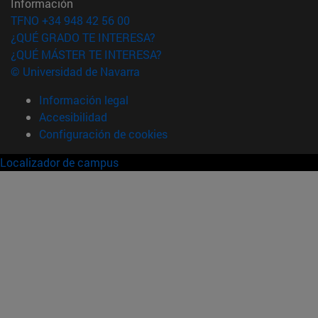
Información
TFNO +34 948 42 56 00
¿QUÉ GRADO TE INTERESA?
¿QUÉ MÁSTER TE INTERESA?
© Universidad de Navarra
Información legal
Accesibilidad
Configuración de cookies
Localizador de campus