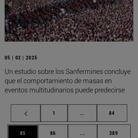
05 | 02 | 2025
Un estudio sobre los Sanfermines concluye
que el comportamiento de masas en
eventos multitudinarios puede predecirse
Página
Páginas intermedias Us
Página
1
...
84
Página
Página
Páginas intermedias U
Página
85
86
...
389