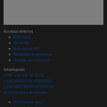
Accesos directos
(abre en nueva ventana)
Biblioteca
(abre en nueva ventana)
Mi correo
(abre en nueva ventana)
Aula virtual ADI
(abre en nueva ventana)
Búsqueda de personas
(abre en nueva ventana)
Trabaja con nosotros
Información
TFNO +34 948 42 56 00
¿QUÉ GRADO TE INTERESA?
¿QUÉ MÁSTER TE INTERESA?
© Universidad de Navarra
Información legal