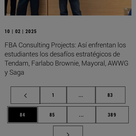
10 | 02 | 2025
FBA Consulting Projects: Así enfrentan los
estudiantes los desafíos estratégicos de
Tendam, Farlabo Brownie, Mayoral, AWWG
y Saga
Página
Páginas intermedias Us
Página
1
...
83
Página
Página
Páginas intermedias U
Página
84
85
...
389