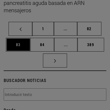
pancreatitis aguda basada en ARN
mensajeros
Página
Páginas intermedias Us
Página
1
...
82
Página
Página
Páginas intermedias U
Página
83
84
...
389
BUSCADOR NOTICIAS
Desde