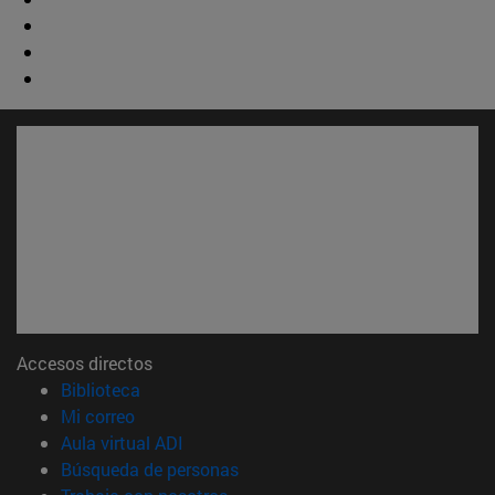
Accesos directos
(abre en nueva ventana)
Biblioteca
(abre en nueva ventana)
Mi correo
(abre en nueva ventana)
Aula virtual ADI
(abre en nueva ventana)
Búsqueda de personas
(abre en nueva ventana)