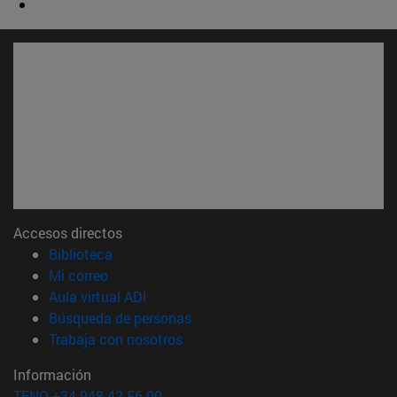
Accesos directos
(abre en nueva ventana)
Biblioteca
(abre en nueva ventana)
Mi correo
(abre en nueva ventana)
Aula virtual ADI
(abre en nueva ventana)
Búsqueda de personas
(abre en nueva ventana)
Trabaja con nosotros
Información
TFNO +34 948 42 56 00