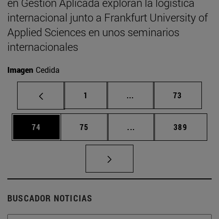
en Gestión Aplicada exploran la logística
internacional junto a Frankfurt University of
Applied Sciences en unos seminarios
internacionales
Imagen
Cedida
Página
Páginas intermedias Us
Página
1
...
73
Página
Página
Páginas intermedias U
Página
74
75
...
389
BUSCADOR NOTICIAS