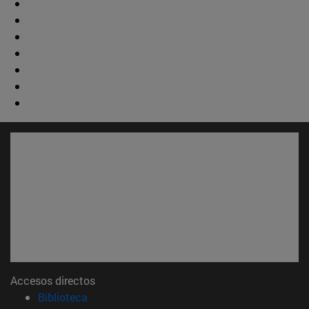
Accesos directos
(abre en nueva ventana)
Biblioteca