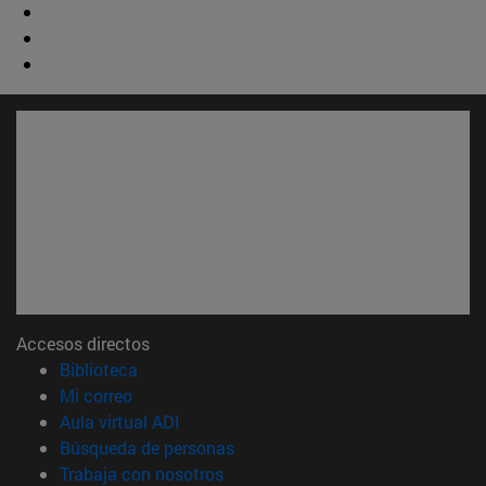
Accesos directos
(abre en nueva ventana)
Biblioteca
(abre en nueva ventana)
Mi correo
(abre en nueva ventana)
Aula virtual ADI
(abre en nueva ventana)
Búsqueda de personas
(abre en nueva ventana)
Trabaja con nosotros