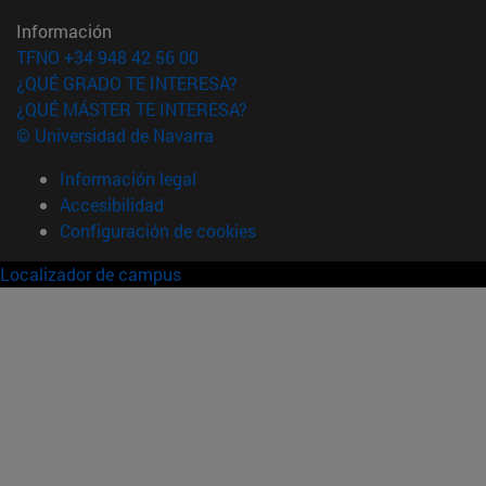
Información
TFNO +34 948 42 56 00
¿QUÉ GRADO TE INTERESA?
¿QUÉ MÁSTER TE INTERESA?
© Universidad de Navarra
Información legal
Accesibilidad
Configuración de cookies
Localizador de campus