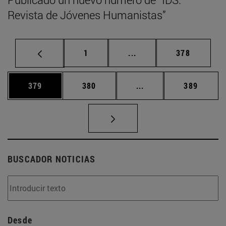
Revista de Jóvenes Humanistas”
Página
Páginas intermedias Us
Página
1
...
378
Página
Página
Páginas intermedias 
Página
379
380
...
389
BUSCADOR NOTICIAS
Desde