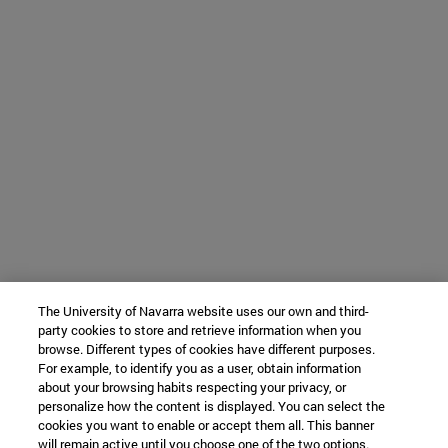
The University of Navarra website uses our own and third-
party cookies to store and retrieve information when you
browse. Different types of cookies have different purposes.
For example, to identify you as a user, obtain information
about your browsing habits respecting your privacy, or
personalize how the content is displayed. You can select the
cookies you want to enable or accept them all. This banner
will remain active until you choose one of the two options.