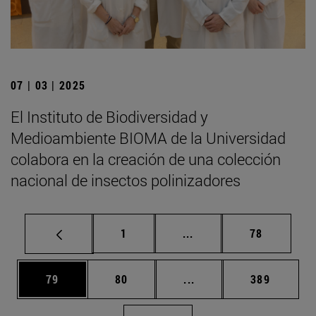
07 | 03 | 2025
El Instituto de Biodiversidad y
Medioambiente BIOMA de la Universidad
colabora en la creación de una colección
nacional de insectos polinizadores
Página
Páginas intermedias Us
Página
1
...
78
Página
Página
Páginas intermedias U
Página
79
80
...
389