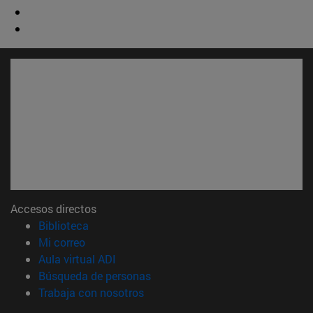
Accesos directos
(abre en nueva ventana)
Biblioteca
(abre en nueva ventana)
Mi correo
(abre en nueva ventana)
Aula virtual ADI
(abre en nueva ventana)
Búsqueda de personas
(abre en nueva ventana)
Trabaja con nosotros