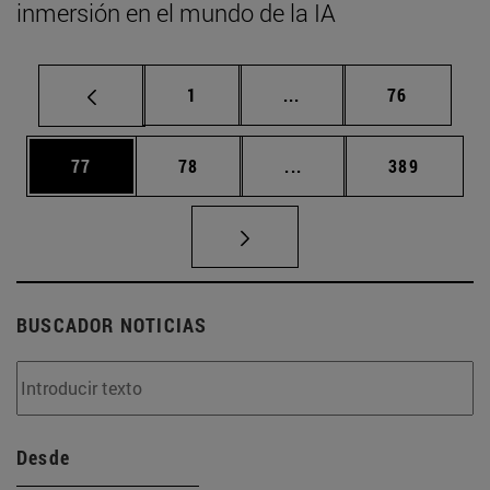
inmersión en el mundo de la IA
Página
Páginas intermedias Us
Página
1
...
76
Página
Página
Páginas intermedias U
Página
77
78
...
389
BUSCADOR NOTICIAS
Desde