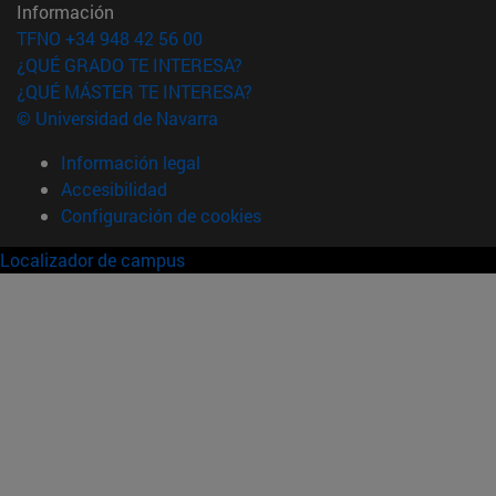
Información
TFNO +34 948 42 56 00
¿QUÉ GRADO TE INTERESA?
¿QUÉ MÁSTER TE INTERESA?
© Universidad de Navarra
Información legal
Accesibilidad
Configuración de cookies
Localizador de campus