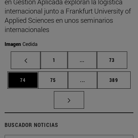
en Gestión Aplicada exploran la logística
internacional junto a Frankfurt University of
Applied Sciences en unos seminarios
internacionales
Imagen
Cedida
Página
Páginas intermedias Us
Página
1
...
73
Página
Página
Páginas intermedias U
Página
74
75
...
389
BUSCADOR NOTICIAS