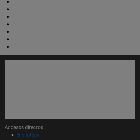
Accesos directos
(abre en nueva ventana)
Biblioteca