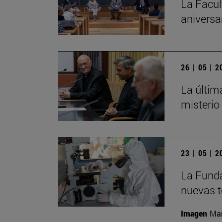
La Facul
aniversa
26 | 05 | 
La últim
misterio
23 | 05 | 
La Funda
nuevas t
Imagen
Man