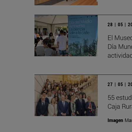
28 | 05 | 
El Museo
Día Mund
activida
27 | 05 | 
55 estud
Caja Rur
Imagen
Man