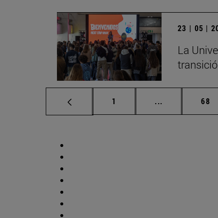
23 | 05 | 
La Unive
transició
Página
Páginas interm
Pág
1
...
68