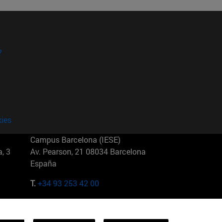
?
kies
Campus Barcelona (IESE)
, 3
Av. Pearson, 21 08034 Barcelona
España
T.
+34 93 253 42 00
Campus Sao Paulo (IESE)
5
Rua Martiniano de Carvalho, 573