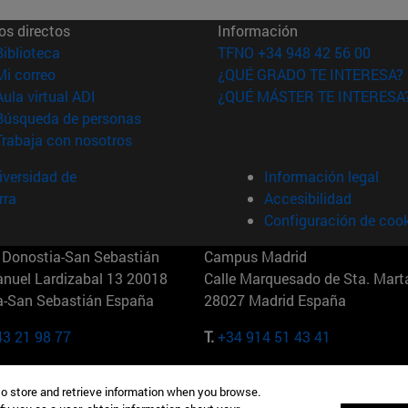
os directos
Información
(abre en nueva ventana)
Biblioteca
TFNO +34 948 42 56 00
(abre en nueva ventana)
Mi correo
¿QUÉ GRADO TE INTERESA?
(abre en nueva ventana)
Aula virtual ADI
¿QUÉ MÁSTER TE INTERESA
(abre en nueva ventana)
Búsqueda de personas
(abre en nueva ventana)
Trabaja con nosotros
versidad de
Información legal
rra
Accesibilidad
Configuración de coo
Donostia-San Sebastián
Campus Madrid
anuel Lardizabal 13 20018
Calle Marquesado de Sta. Marta
a-San Sebastián España
28027 Madrid España
43 21 98 77
T.
+34 914 51 43 41
Nueva York (IESE)
Campus Munich (IESE)
to store and retrieve information when you browse.
7th St 10019-2201 Nueva York
Maria-Theresia-Straße 15 8167