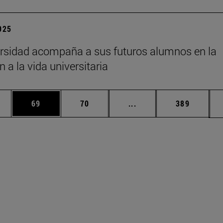
2025
rsidad acompaña a sus futuros alumnos en la
n a la vida universitaria
edias Use TAB para desplazarse.
ina
Página
Página
Páginas intermedias Us
Página
69
70
...
389