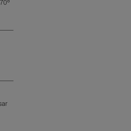
 70º
sar