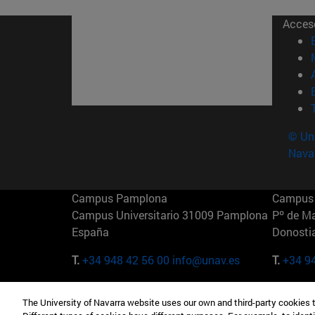
Acces
© Uni
Nava
Campus Pamplona
Campus 
Campus Universitario 31009 Pamplona
Pº de M
España
Donosti
T.
+34 948 42 56 00
info@unav.es
T.
+34 9
Campus Madrid (IESE)
Campus 
The University of Navarra website uses our own and third-party cookies 
Camino del Cerro Águila 3 28023
165 W 5