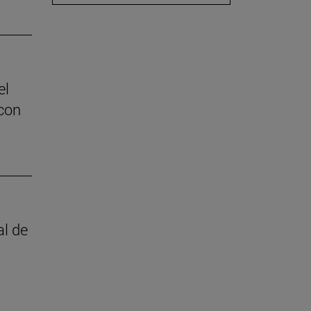
el
con
al de