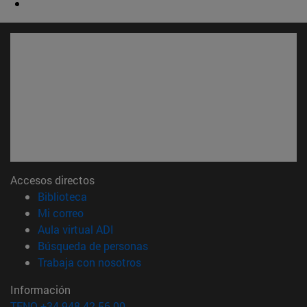
Accesos directos
(abre en nueva ventana)
Biblioteca
(abre en nueva ventana)
Mi correo
(abre en nueva ventana)
Aula virtual ADI
(abre en nueva ventana)
Búsqueda de personas
(abre en nueva ventana)
Trabaja con nosotros
Información
TFNO +34 948 42 56 00