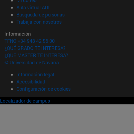
Mi correo
(abre en nueva ventana)
Aula virtual ADI
(abre en nueva ventana)
Búsqueda de personas
(abre en nueva ventana)
Trabaja con nosotros
Información
TFNO +34 948 42 56 00
¿QUÉ GRADO TE INTERESA?
¿QUÉ MÁSTER TE INTERESA?
© Universidad de Navarra
Información legal
Accesibilidad
Configuración de cookies
Localizador de campus