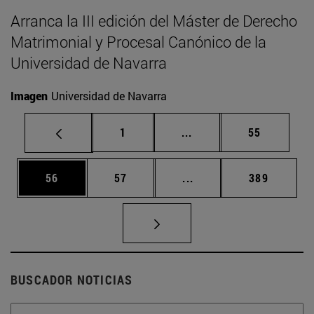
Arranca la III edición del Máster de Derecho
Matrimonial y Procesal Canónico de la
Universidad de Navarra
Imagen
Universidad de Navarra
Página
Páginas intermedias Us
Página
1
...
55
Página
Página
Páginas intermedias U
Página
56
57
...
389
BUSCADOR NOTICIAS