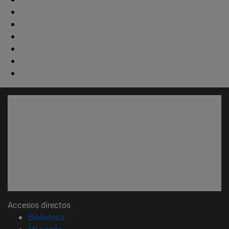
Accesos directos
(abre en nueva ventana)
Biblioteca
(abre en nueva ventana)