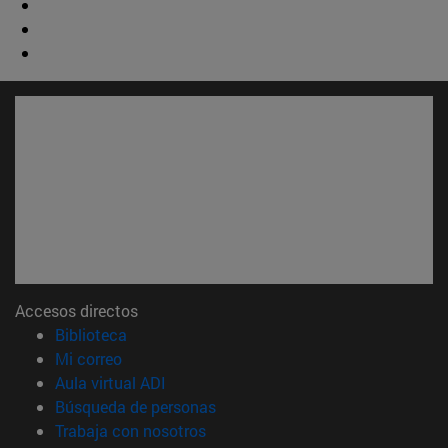
Accesos directos
(abre en nueva ventana)
Biblioteca
(abre en nueva ventana)
Mi correo
(abre en nueva ventana)
Aula virtual ADI
(abre en nueva ventana)
Búsqueda de personas
(abre en nueva ventana)
Trabaja con nosotros