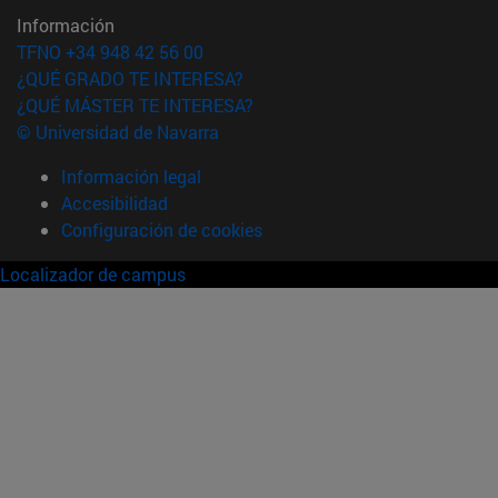
Información
TFNO +34 948 42 56 00
¿QUÉ GRADO TE INTERESA?
¿QUÉ MÁSTER TE INTERESA?
© Universidad de Navarra
Información legal
Accesibilidad
Configuración de cookies
Localizador de campus