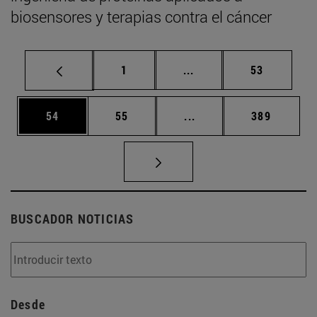
biosensores y terapias contra el cáncer
Página
Páginas intermedias Us
Página
1
...
53
Página
Página
Páginas intermedias U
Página
54
55
...
389
BUSCADOR NOTICIAS
Desde