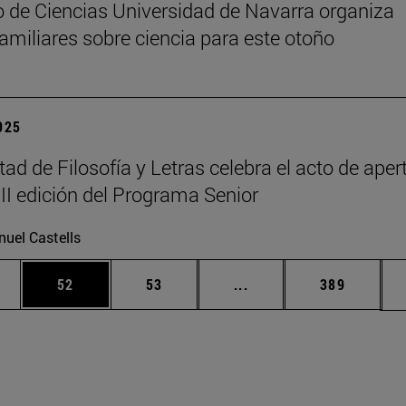
 de Ciencias Universidad de Navarra organiza
 familiares sobre ciencia para este otoño
2025
tad de Filosofía y Letras celebra el acto de aper
III edición del Programa Senior
uel Castells
edias Use TAB para desplazarse.
ina
Página
Página
Páginas intermedias Us
Página
52
53
...
389