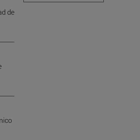
ad de
e
mico