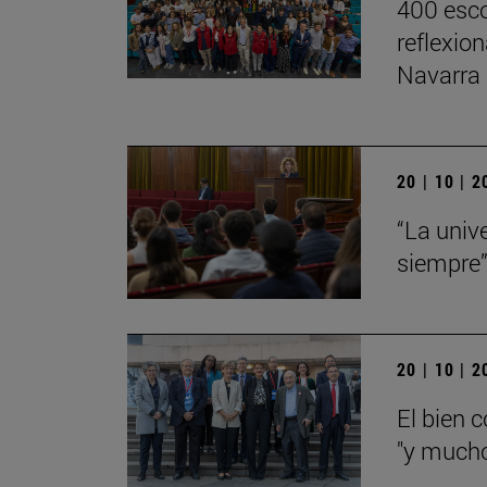
400 esco
reflexio
Navarra
20 | 10 | 
“La univ
siempre
20 | 10 | 
El bien 
"y mucho