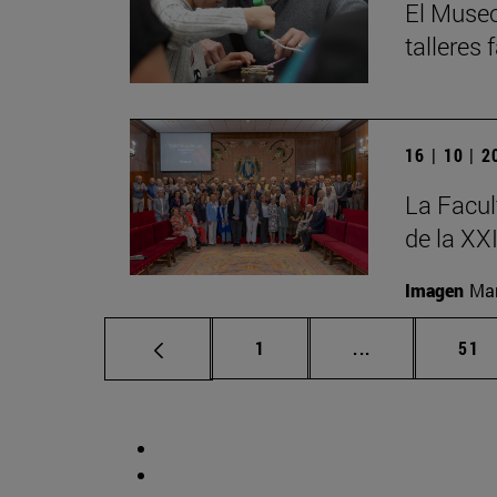
El Museo
talleres
16 | 10 | 
La Facul
de la XX
Imagen
Man
Página
Páginas interm
Pág
1
...
51