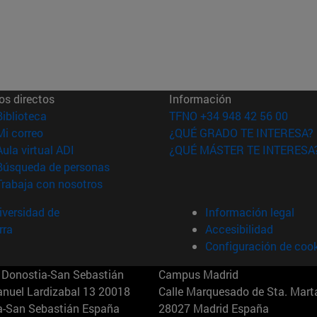
os directos
Información
(abre en nueva ventana)
Biblioteca
TFNO +34 948 42 56 00
(abre en nueva ventana)
Mi correo
¿QUÉ GRADO TE INTERESA?
(abre en nueva ventana)
Aula virtual ADI
¿QUÉ MÁSTER TE INTERESA
(abre en nueva ventana)
Búsqueda de personas
(abre en nueva ventana)
Trabaja con nosotros
versidad de
Información legal
rra
Accesibilidad
Configuración de coo
Donostia-San Sebastián
Campus Madrid
anuel Lardizabal 13 20018
Calle Marquesado de Sta. Marta
a-San Sebastián España
28027 Madrid España