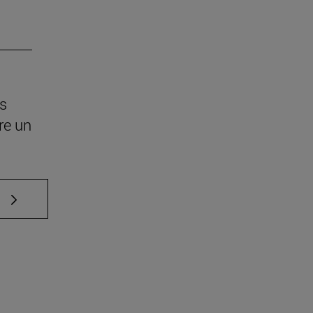
os
re un
e TAB para desplazarse.