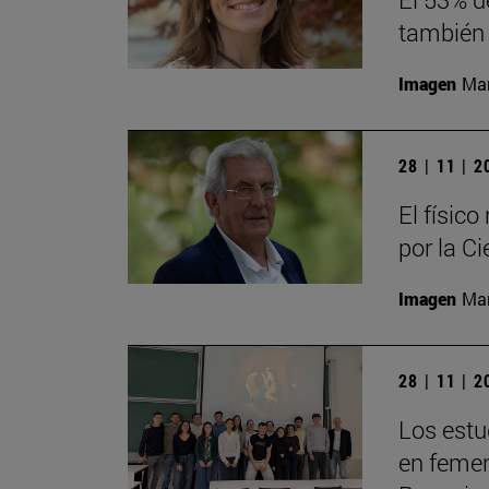
también 
Imagen
Man
28 | 11 | 
El físic
por la Ci
Imagen
Man
28 | 11 | 
Los estu
en femeni