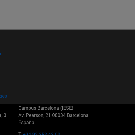
?
kies
Campus Barcelona (IESE)
, 3
Av. Pearson, 21 08034 Barcelona
España
T.
+34 93 253 42 00