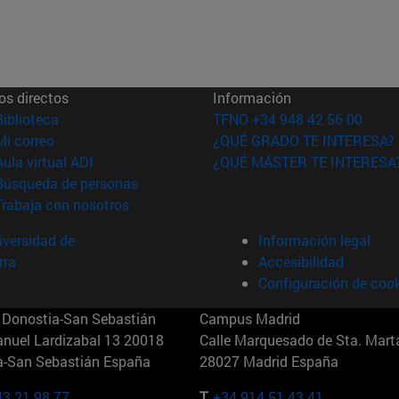
os directos
Información
(abre en nueva ventana)
Biblioteca
TFNO +34 948 42 56 00
(abre en nueva ventana)
Mi correo
¿QUÉ GRADO TE INTERESA?
(abre en nueva ventana)
Aula virtual ADI
¿QUÉ MÁSTER TE INTERESA
(abre en nueva ventana)
Búsqueda de personas
(abre en nueva ventana)
Trabaja con nosotros
versidad de
Información legal
rra
Accesibilidad
Configuración de coo
Donostia-San Sebastián
Campus Madrid
anuel Lardizabal 13 20018
Calle Marquesado de Sta. Marta
a-San Sebastián España
28027 Madrid España
43 21 98 77
T.
+34 914 51 43 41