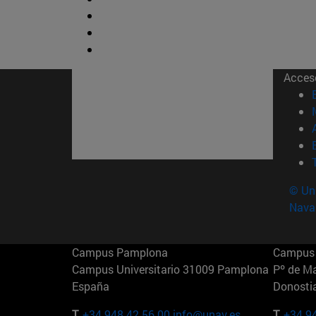
Acces
© Uni
Nava
Campus Pamplona
Campus 
Campus Universitario 31009 Pamplona
Pº de M
España
Donosti
T.
+34 948 42 56 00
info@unav.es
T.
+34 9