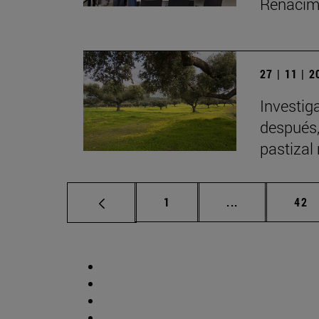
Renacimi
27 | 11 | 
Investig
después,
pastizal
Página
Páginas interm
Pág
1
...
42