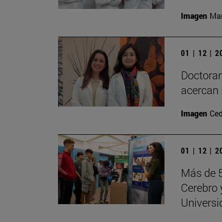
Imagen
Man
01 | 12 | 
Doctoran
acercan 
Imagen
Ced
01 | 12 | 
Más de 5
Cerebro 
Universi