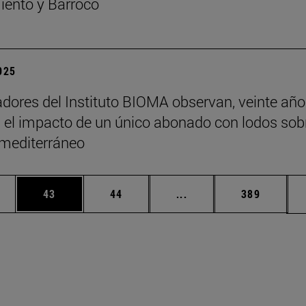
ento y Barroco
2025
adores del Instituto BIOMA observan, veinte añ
 el impacto de un único abonado con lodos sob
 mediterráneo
edias Use TAB para desplazarse.
ina
Página
Página
Páginas intermedias Us
Página
43
44
...
389