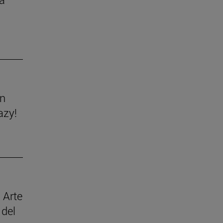
ón
azy!
 Arte
 del