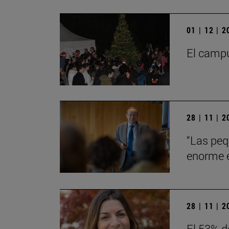
01 | 12 | 
El campu
28 | 11 | 
“Las peq
enorme en
28 | 11 | 
El 53% d