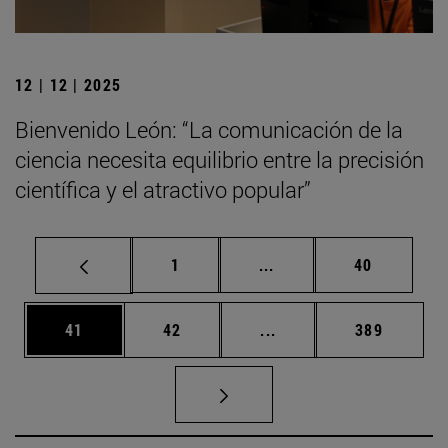
12 | 12 | 2025
Bienvenido León: “La comunicación de la
ciencia necesita equilibrio entre la precisión
científica y el atractivo popular”
Página
Páginas intermedias Us
Página
1
...
40
Página
Página
Páginas intermedias U
Página
41
42
...
389