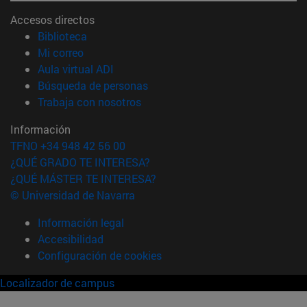
Accesos directos
(abre en nueva ventana)
Biblioteca
(abre en nueva ventana)
Mi correo
(abre en nueva ventana)
Aula virtual ADI
(abre en nueva ventana)
Búsqueda de personas
(abre en nueva ventana)
Trabaja con nosotros
Información
TFNO +34 948 42 56 00
¿QUÉ GRADO TE INTERESA?
¿QUÉ MÁSTER TE INTERESA?
© Universidad de Navarra
Información legal
Accesibilidad
Configuración de cookies
Localizador de campus