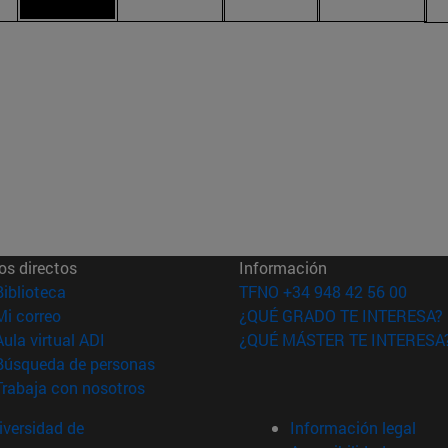
os directos
Información
(abre en nueva ventana)
Biblioteca
TFNO +34 948 42 56 00
(abre en nueva ventana)
Mi correo
¿QUÉ GRADO TE INTERESA?
(abre en nueva ventana)
Aula virtual ADI
¿QUÉ MÁSTER TE INTERESA
(abre en nueva ventana)
Búsqueda de personas
(abre en nueva ventana)
Trabaja con nosotros
versidad de
Información legal