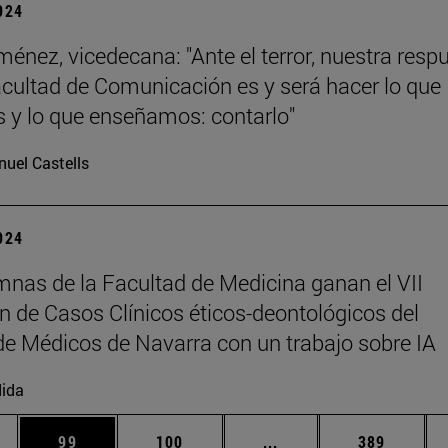
2024
ménez, vicedecana: "Ante el terror, nuestra resp
ultad de Comunicación es y será hacer lo que
y lo que enseñamos: contarlo"
uel Castells
2024
mnas de la Facultad de Medicina ganan el VII
 de Casos Clínicos éticos-deontológicos del
de Médicos de Navarra con un trabajo sobre IA
ida
dias Use TAB para desplazarse.
na
Página
Página
Páginas intermedias U
Página
99
100
...
389