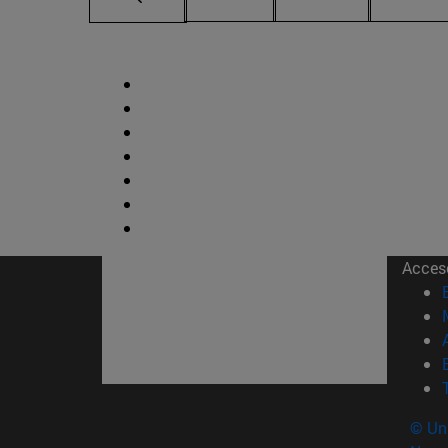
Acces
© Uni