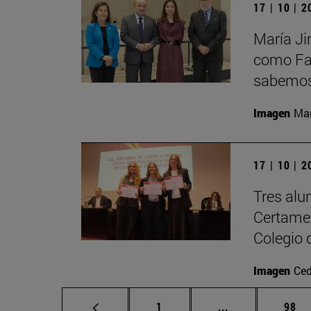
17 | 10 | 
María Ji
como Fac
sabemos 
Imagen
Man
17 | 10 | 
Tres alu
Certamen
Colegio 
Imagen
Ced
Página
Páginas interme
Pági
1
...
98