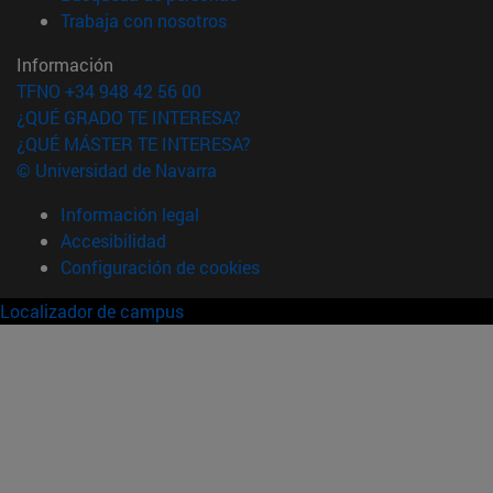
(abre en nueva ventana)
Trabaja con nosotros
Información
TFNO +34 948 42 56 00
¿QUÉ GRADO TE INTERESA?
¿QUÉ MÁSTER TE INTERESA?
© Universidad de Navarra
Información legal
Accesibilidad
Configuración de cookies
Localizador de campus