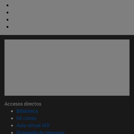
Accesos directos
(abre en nueva ventana)
Biblioteca
(abre en nueva ventana)
Mi correo
(abre en nueva ventana)
Aula virtual ADI
(abre en nueva ventana)
Búsqueda de personas