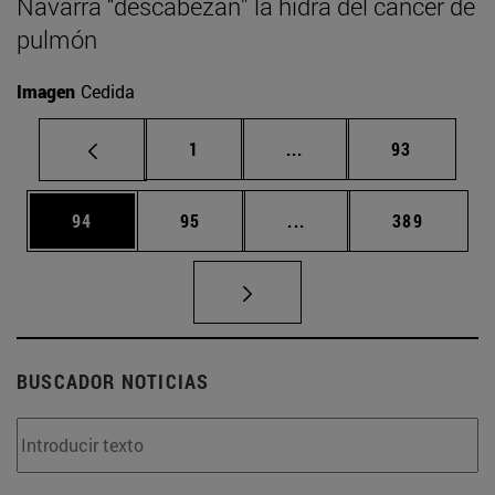
Navarra “descabezan” la hidra del cáncer de
pulmón
Imagen
Cedida
Página
Páginas intermedias Us
Página
1
...
93
Página
Página
Páginas intermedias U
Página
94
95
...
389
BUSCADOR NOTICIAS